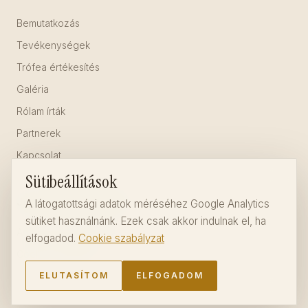
Bemutatkozás
Tevékenységek
Trófea értékesítés
Galéria
Rólam írták
Partnerek
Kapcsolat
Sütibeállítások
JOGI INFORMÁCIÓK
A látogatottsági adatok méréséhez Google Analytics
sütiket használnánk. Ezek csak akkor indulnak el, ha
Adatvédelmi tájékoztató
elfogadod.
Cookie szabályzat
Cookie szabályzat
ELUTASÍTOM
ELFOGADOM