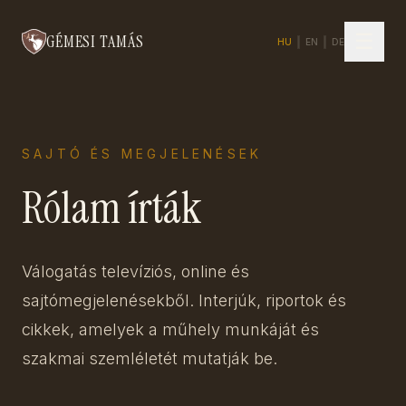
☰
GÉMESI TAMÁS
HU
|
EN
|
DE
SAJTÓ ÉS MEGJELENÉSEK
Rólam írták
Válogatás televíziós, online és
sajtómegjelenésekből. Interjúk, riportok és
cikkek, amelyek a műhely munkáját és
szakmai szemléletét mutatják be.