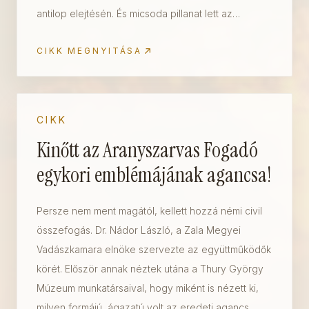
antilop elejtésén. És micsoda pillanat lett az…
CIKK MEGNYITÁSA
CIKK
Kinőtt az Aranyszarvas Fogadó
egykori emblémájának agancsa!
Persze nem ment magától, kellett hozzá némi civil
összefogás. Dr. Nádor László, a Zala Megyei
Vadászkamara elnöke szervezte az együttműködők
körét. Először annak néztek utána a Thury György
Múzeum munkatársaival, hogy miként is nézett ki,
milyen formájú, ágazatú volt az eredeti agancs.