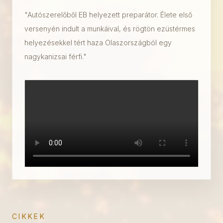
"Autószerelőből EB helyezett preparátor. Élete első
versenyén indult a munkáival, és rögtön ezüstérmes
helyezésekkel tért haza Olaszországból egy
nagykanizsai férfi."
CIKKEK