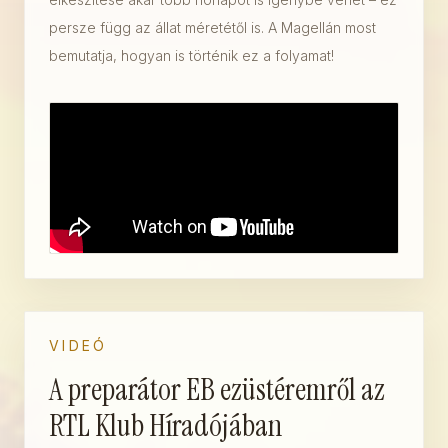
persze függ az állat méretétől is. A Magellán most
bemutatja, hogyan is történik ez a folyamat!
VIDEÓ
A preparátor EB ezüstéremről az
RTL Klub Híradójában