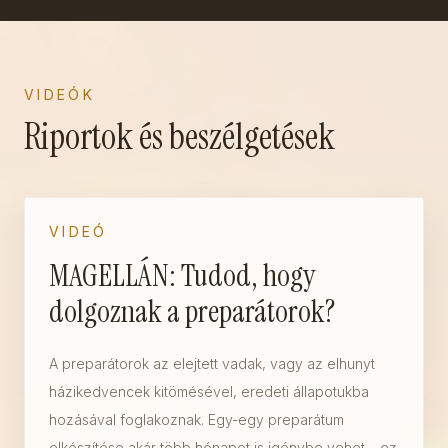
VIDEÓK
Riportok és beszélgetések
VIDEÓ
MAGELLÁN: Tudod, hogy
dolgoznak a preparátorok?
A preparátorok az elejtett vadak, vagy az elhunyt
házikedvencek kitömésével, eredeti állapotukba
hozásával foglakoznak. Egy-egy preparátum
elkészítése akár több hónapot is igénybe vehet – ez