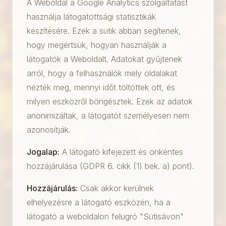
A Weboldal a Google Analytics szolgáltatást
használja látogatottsági statisztikák
készítésére. Ezek a sütik abban segítenek,
hogy megértsük, hogyan használják a
látogatók a Weboldalt. Adatokat gyűjtenek
arról, hogy a felhasználók mely oldalakat
nézték meg, mennyi időt töltöttek ott, és
milyen eszközről böngésztek. Ezek az adatok
anonimizáltak, a látogatót személyesen nem
azonosítják.
Jogalap:
A látogató kifejezett és önkéntes
hozzájárulása (GDPR 6. cikk (1) bek. a) pont).
Hozzájárulás:
Csak akkor kerülnek
elhelyezésre a látogató eszközén, ha a
látogató a weboldalon felugró "Sütisávon"